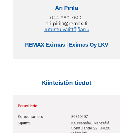
Ari Pirilä
044 980 7522
ari.pirila@remax.fi
Tutustu välittäjään »
REMAX Eximas | Eximas Oy LKV
Kiinteistön tiedot
Perustiedot
Kohdenumero:
80310197
Sijainti:
Kaunismäki, Mäntsälä
Sointulantie 22, 04620