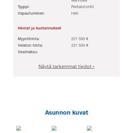
Mäntsälä
Tyyppi:
Rivitalotontti
Vapautuminen:
Heti
Hinnat ja kustannukset
Myyntihinta:
221 500 €
Velaton hinta:
221 500 €
Vesimaksu:
Näytä tarkemmat tiedot »
Kohteen kuvaus
Keittiö
Pesutilat
WC
Asunnon kuvat
Kodinhoitohuone