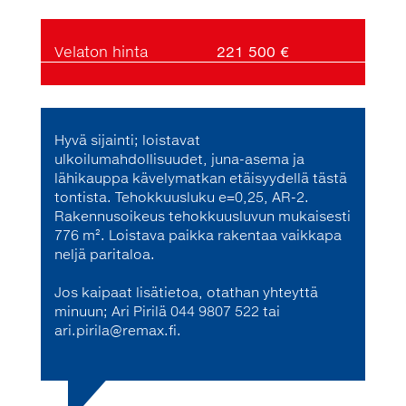
Velaton hinta
221 500 €
Hyvä sijainti; loistavat
ulkoilumahdollisuudet, juna-asema ja
lähikauppa kävelymatkan etäisyydellä tästä
tontista. Tehokkuusluku e=0,25, AR-2.
Rakennusoikeus tehokkuusluvun mukaisesti
776 m². Loistava paikka rakentaa vaikkapa
neljä paritaloa.
Jos kaipaat lisätietoa, otathan yhteyttä
minuun; Ari Pirilä 044 9807 522 tai
ari.pirila@remax.fi.