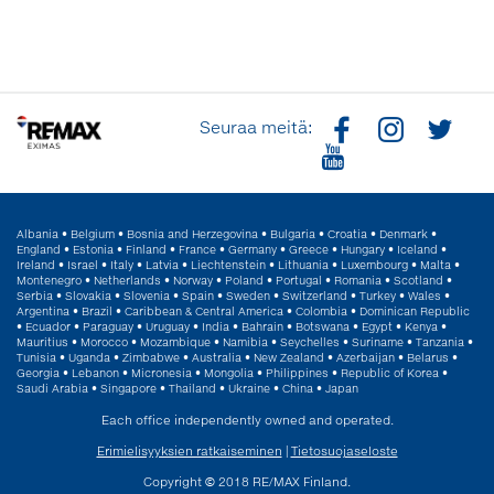
Seuraa meitä:
Albania
•
Belgium
•
Bosnia and Herzegovina
•
Bulgaria
•
Croatia
•
Denmark
•
England
•
Estonia
•
Finland
•
France
•
Germany
•
Greece
•
Hungary
•
Iceland
•
Ireland
•
Israel
•
Italy
•
Latvia
•
Liechtenstein
•
Lithuania
•
Luxembourg
•
Malta
•
Montenegro
•
Netherlands
•
Norway
•
Poland
•
Portugal
•
Romania
•
Scotland
•
Serbia
•
Slovakia
•
Slovenia
•
Spain
•
Sweden
•
Switzerland
•
Turkey
•
Wales
•
Argentina
•
Brazil
•
Caribbean & Central America
•
Colombia
•
Dominican Republic
•
Ecuador
•
Paraguay
•
Uruguay
•
India
•
Bahrain
•
Botswana
•
Egypt
•
Kenya
•
Mauritius
•
Morocco
•
Mozambique
•
Namibia
•
Seychelles
•
Suriname
•
Tanzania
•
Tunisia
•
Uganda
•
Zimbabwe
•
Australia
•
New Zealand
•
Azerbaijan
•
Belarus
•
Georgia
•
Lebanon
•
Micronesia
•
Mongolia
•
Philippines
•
Republic of Korea
•
Saudi Arabia
•
Singapore
•
Thailand
•
Ukraine
•
China
•
Japan
Each office independently owned and operated.
Erimielisyyksien ratkaiseminen
|
Tietosuojaseloste
Copyright © 2018 RE/MAX Finland.