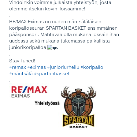
Vihdoinkin voimme julkaista yhteistyön, josta
olemme itsekin kovin iloissamme!
.
RE/MAX Eximas on uuden mäntsäläläisen
koripalloseuran SPARTAN BASKET ensimmäinen
pääsponsori. Mahtavaa olla mukana jossain ihan
uudessa sekä mukana tukemassa paikallista
juniorikoripalloa
.
.
Stay Tuned!
#remax
#eximas
#junioriurheilu
#koripallo
#mäntsälä
#spartanbasket
.