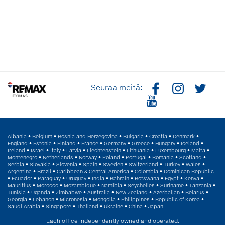
Seuraa meitä:
Albania
•
Belgium
•
Bosnia and Herzegovina
•
Bulgaria
•
Croatia
•
Denmark
•
England
•
Estonia
•
Finland
•
France
•
Germany
•
Greece
•
Hungary
•
Iceland
•
Ireland
•
Israel
•
Italy
•
Latvia
•
Liechtenstein
•
Lithuania
•
Luxembourg
•
Malta
•
Montenegro
•
Netherlands
•
Norway
•
Poland
•
Portugal
•
Romania
•
Scotland
•
Serbia
•
Slovakia
•
Slovenia
•
Spain
•
Sweden
•
Switzerland
•
Turkey
•
Wales
•
Argentina
•
Brazil
•
Caribbean & Central America
•
Colombia
•
Dominican Republic
•
Ecuador
•
Paraguay
•
Uruguay
•
India
•
Bahrain
•
Botswana
•
Egypt
•
Kenya
•
Mauritius
•
Morocco
•
Mozambique
•
Namibia
•
Seychelles
•
Suriname
•
Tanzania
•
Tunisia
•
Uganda
•
Zimbabwe
•
Australia
•
New Zealand
•
Azerbaijan
•
Belarus
•
Georgia
•
Lebanon
•
Micronesia
•
Mongolia
•
Philippines
•
Republic of Korea
•
Saudi Arabia
•
Singapore
•
Thailand
•
Ukraine
•
China
•
Japan
Each office independently owned and operated.