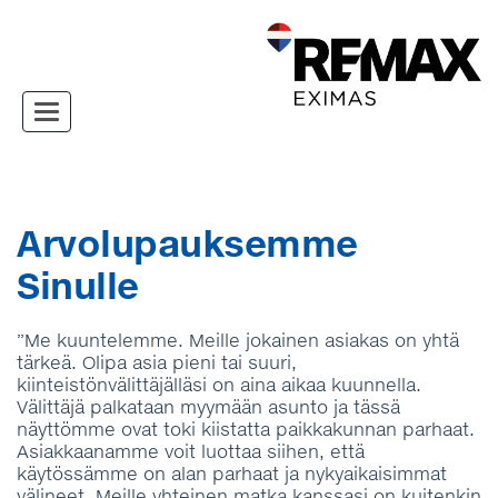
Toggle navigation
Arvolupauksemme
Sinulle
”Me kuuntelemme. Meille jokainen asiakas on yhtä
tärkeä. Olipa asia pieni tai suuri,
kiinteistönvälittäjälläsi on aina aikaa kuunnella.
Välittäjä palkataan myymään asunto ja tässä
näyttömme ovat toki kiistatta paikkakunnan parhaat.
Asiakkaanamme voit luottaa siihen, että
käytössämme on alan parhaat ja nykyaikaisimmat
välineet. Meille yhteinen matka kanssasi on kuitenkin